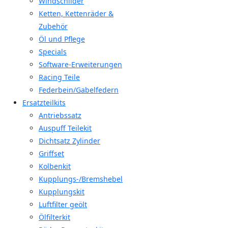
Windschilder
Ketten, Kettenräder &
Zubehör
Öl und Pflege
Specials
Software-Erweiterungen
Racing Teile
Federbein/Gabelfedern
Ersatzteilkits
Antriebssatz
Auspuff Teilekit
Dichtsatz Zylinder
Griffset
Kolbenkit
Kupplungs-/Bremshebel
Kupplungskit
Luftfilter geölt
Ölfilterkit